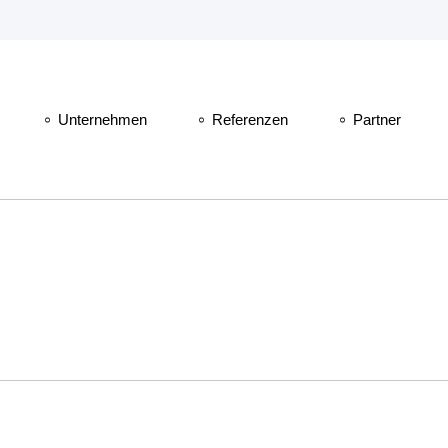
Unternehmen
Referenzen
Partner
-Beratung
Über Softweaver
Vertriebspartn
Qualitätsmanagement
-Entwicklung
Stellenangebote
ds