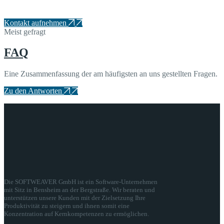
Schreiben Sie uns Ihre Fragen, Ideen & Anmerkungen!
Kontakt aufnehmen
Meist gefragt
FAQ
Eine Zusammenfassung der am häufigsten an uns gestellten Fragen.
Zu den Antworten
Die SOFTWEAVER GmbH ist ein Software-Unternehmen
mit Sitz in Bensheim an der Bergstraße. Wir beraten und
unterstützen unsere Kunden mit der Zielsetzung Ihre
Produktivität zu steigern und ihnen somit eine
Konzentration auf Kernkompetenzen zu ermöglichen.