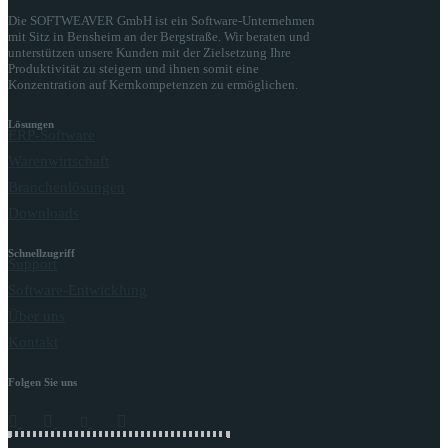
Die SOFTWEAVER GmbH ist ein Software-Unternehmen
mit Sitz in Bensheim an der Bergstraße. Wir beraten und
unterstützen unsere Kunden mit der Zielsetzung Ihre
Produktivität zu steigern und ihnen somit eine
Konzentration auf Kernkompetenzen zu ermöglichen.
Lösungen
ERP-Software
Warenwirtschaft
Branchenlösungen
Downloads
Schnellzugriff
Support
Software-Entwicklung
Über uns
Kontakt
Folgen Sie uns