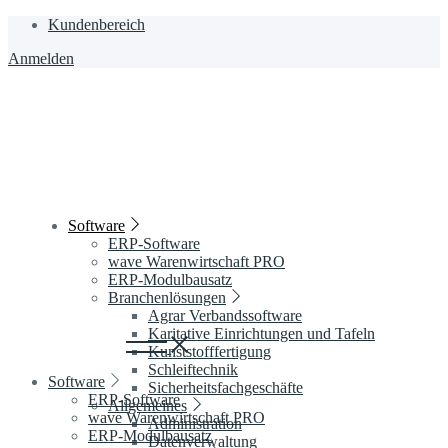
Zum
Kundenbereich
Inhalt
Anmelden
wechseln
Software
ERP-Software
wave Warenwirtschaft PRO
ERP-Modulbausatz
Branchenlösungen
Agrar Verbandssoftware
Karitative Einrichtungen und Tafeln
Kunststofffertigung
Schleiftechnik
Software
Sicherheitsfachgeschäfte
ERP-Software
Allgemeines
wave Warenwirtschaft PRO
Administration
ERP-Modulbausatz
Datenverwaltung