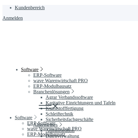
Zum
Kundenbereich
Inhalt
Anmelden
wechseln
Software
ERP-Software
wave Warenwirtschaft PRO
ERP-Modulbausatz
Branchenlösungen
Agrar Verbandssoftware
Karitative Einrichtungen und Tafeln
Kunststofffertigung
Schleiftechnik
Software
Sicherheitsfachgeschäfte
ERP-Software
Allgemeines
wave Warenwirtschaft PRO
Administration
ERP-Modulbausatz
Datenverwaltung