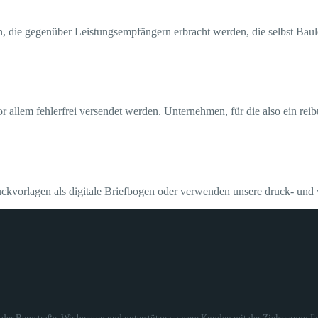
ie gegenüber Leistungsempfängern erbracht werden, die selbst Baul
 allem fehlerfrei versendet werden. Unternehmen, für die also ein rei
ckvorlagen als digitale Briefbogen oder verwenden unsere druck- und 
 Bergstraße. Wir beraten und unterstützen unsere Kunden mit der Zielsetzung Ihr