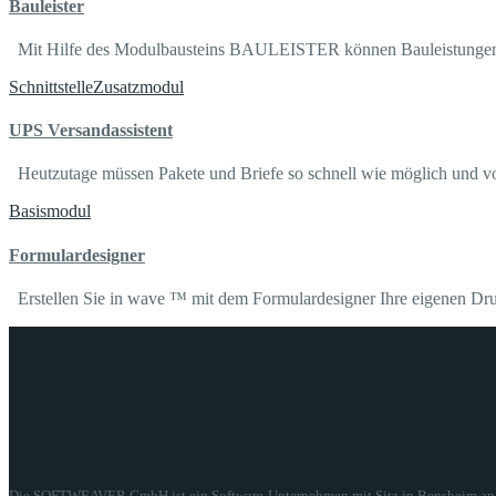
Bauleister
Mit Hilfe des Modulbausteins BAULEISTER können Bauleistungen, d
Schnittstelle
Zusatzmodul
UPS Versandassistent
Heutzutage müssen Pakete und Briefe so schnell wie möglich und vor
Basismodul
Formulardesigner
Erstellen Sie in wave ™ mit dem Formulardesigner Ihre eigenen Dru
Die SOFTWEAVER GmbH ist ein Software-Unternehmen mit Sitz in Bensheim an der