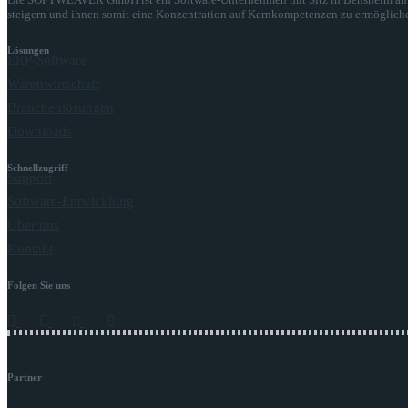
steigern und ihnen somit eine Konzentration auf Kernkompetenzen zu ermöglich
Lösungen
ERP-Software
Warenwirtschaft
Branchenlösungen
Downloads
Schnellzugriff
Support
Software-Entwicklung
Über uns
Kontakt
Folgen Sie uns
Partner