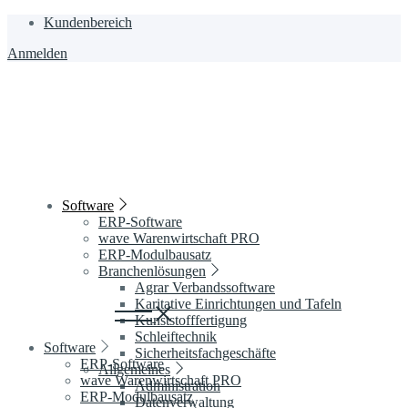
Zum
Kundenbereich
Inhalt
Anmelden
wechseln
Software
ERP-Software
wave Warenwirtschaft PRO
ERP-Modulbausatz
Branchenlösungen
Agrar Verbandssoftware
Karitative Einrichtungen und Tafeln
Kunststofffertigung
Schleiftechnik
Software
Sicherheitsfachgeschäfte
ERP-Software
Allgemeines
wave Warenwirtschaft PRO
Administration
ERP-Modulbausatz
Datenverwaltung