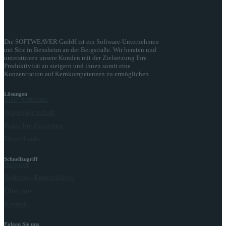
Die SOFTWEAVER GmbH ist ein Software-Unternehmen
mit Sitz in Bensheim an der Bergstraße. Wir beraten und
unterstützen unsere Kunden mit der Zielsetzung Ihre
Produktivität zu steigern und ihnen somit eine
Konzentration auf Kernkompetenzen zu ermöglichen.
Lösungen
ERP-Software
Warenwirtschaft
Branchenlösungen
Downloads
Schnellzugriff
Support
Software-Entwicklung
Über uns
Kontakt
Folgen Sie uns