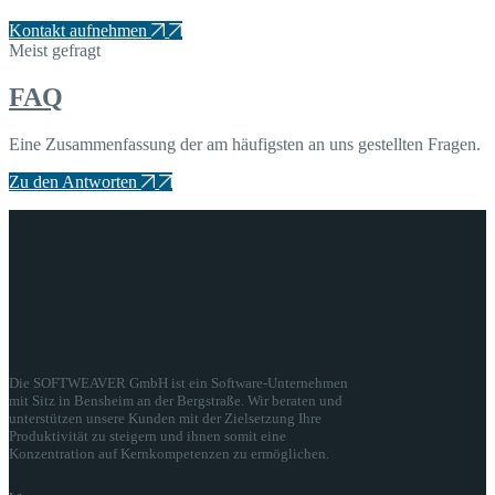
Kontakt aufnehmen
Meist gefragt
FAQ
Eine Zusammenfassung der am häufigsten an uns gestellten Fragen.
Zu den Antworten
Die SOFTWEAVER GmbH ist ein Software-Unternehmen
mit Sitz in Bensheim an der Bergstraße. Wir beraten und
unterstützen unsere Kunden mit der Zielsetzung Ihre
Produktivität zu steigern und ihnen somit eine
Konzentration auf Kernkompetenzen zu ermöglichen.